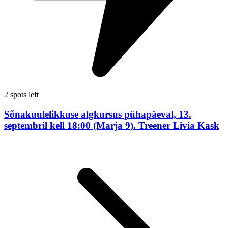
2 spots left
Sõnakuulelikkuse algkursus pühapäeval, 13.
septembril kell 18:00 (Marja 9). Treener Livia Kask