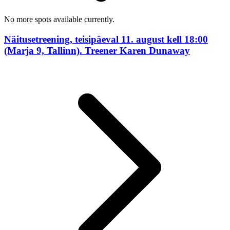
No more spots available currently.
Näitusetreening, teisipäeval 11. august kell 18:00
(Marja 9, Tallinn). Treener Karen Dunaway