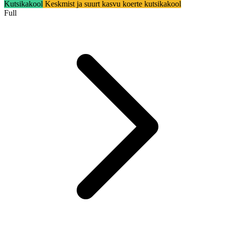
Kutsikakool
Keskmist ja suurt kasvu koerte kutsikakool
Full