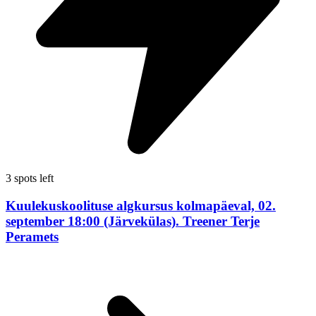
3 spots left
Kuulekuskoolituse algkursus kolmapäeval, 02.
september 18:00 (Järvekülas). Treener Terje
Peramets