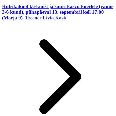
Kutsikakool keskmist ja suurt kasvu koertele (vanus
3-6 kuud), pühapäeval 13. septembril kell 17:00
(Marja 9). Treener Livia Kask